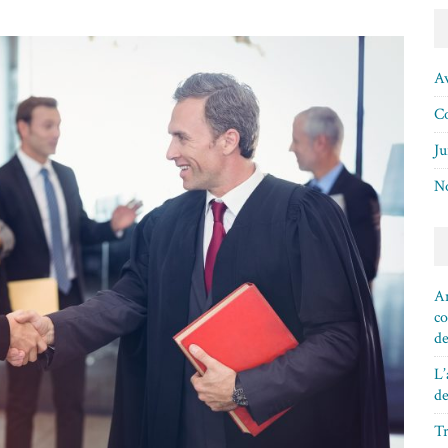
A
Co
Ju
No
An
co
de
L’
de
Tr