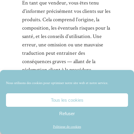
En tant que vendeur, vous êtes tenu
d’informer précisément vos clients sur les
produits. Cela comprend l’origine, la
composition, les éventuels risques pour la
santé, et les conseils d’utilisation. Une
erreur, une omission ou une mauvaise
traduction peut entraîner des
conséquences graves — allant de la
réclamation client à la procédure
judiciaire.
Nous utilisons des cookies pour optimiser notre site web et notre service.
Un avocat peut vous assister pour vous
Tous les cookies
assurer que les informations fournies par
votre grossiste sont bien conformes à la
Refuser
législation française et européenne. Il peut
Politique de cookies
aussi vous aider à adapter ces informations